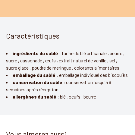
Caractéristiques
ingrédients du sablé
:
farine de blé artisanale
,
beurre
,
sucre
,
cassonade
,
œufs
,
extrait naturel de vanille
,
sel
,
sucre glace
,
poudre de meringue
,
colorants alimentaires
emballage du sablé
:
emballage individuel des biscouiks
conservation du sablé
:
conservation jusqu'à 8
semaines après réception
allergènes du sablé
:
blé
,
oeufs
,
beurre
Vous aimerez aussi