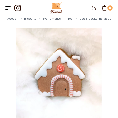
Skip to content
0
Accueil
Biscuits
Evénements
Noël
Les Biscuits Individuels
EVÉNEMENTS
ATELIER HIVER 2026
KIT DÉBROUILLE TOI DE NOËL
CULTURE POP