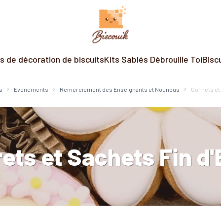
rs de décoration de biscuits
Kits Sablés Débrouille Toi
Bisc
s
Evénements
Remerciement des Enseignants et Nounous
Coffrets et
rets et Sachets Fin d'