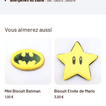
allergènes du sablé
:
blé
,
oeufs
,
beurre
Vous aimerez aussi
Mini Biscuit Batman
Biscuit Etoile de Mario
1,00 €
3,00 €