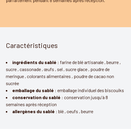
parfaitement pendant 8 semaines après réception.
Caractéristiques
ingrédients du sablé
:
farine de blé artisanale
,
beurre
,
sucre
,
cassonade
,
œufs
,
sel
,
sucre glace
,
poudre de
meringue
,
colorants alimentaires
,
poudre de cacao non
sucrée
emballage du sablé
:
emballage individuel des biscouiks
conservation du sablé
:
conservation jusqu'à 8
semaines après réception
allergènes du sablé
:
blé
,
oeufs
,
beurre